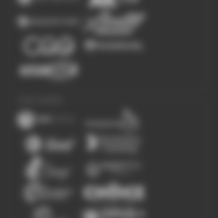
Live Casino