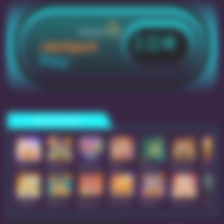
IDR
Jackpot
Play
Game Populer
Sweet Bonanza Super Scatter
Mahjong Wins 3 – Black Scatter
Wild Beans
Poker Win
Mahjong Ways 2
Wild Bounty Showdown
Laughing
Mahjong Ways
Wukong - Black Scatter
Bang Gacor 1000
Fortune Gems
Gates of Olympus Super Scatter
Lucky Twins Nexus