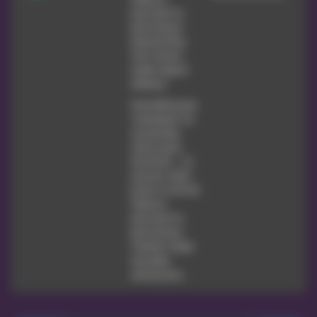
periode ini,
permainan
AdvantPlay
Mini Game
tidak dapat
diakses.
Pemeliharaan
Terjadwal: 01
November
2025 pukul
00.00.00 – 31
Januari 2026
pukul 23.59.00.
Selama
periode ini,
permainan
Fairbet tidak
tersedia
sementara.