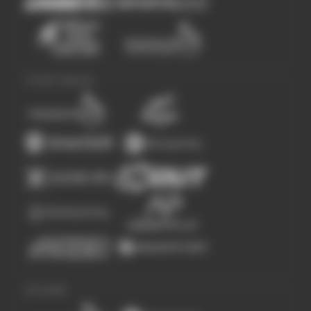
Crash Game
Arcade