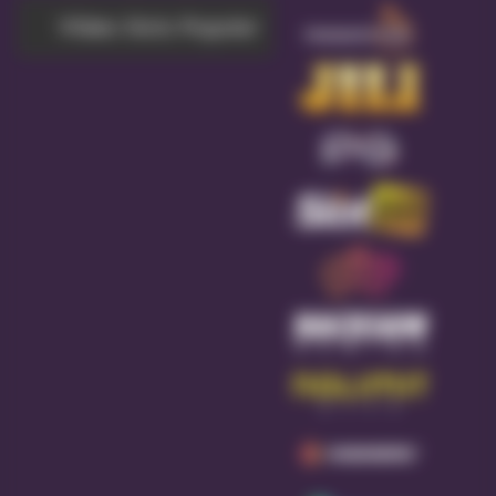
Video Slots Popular