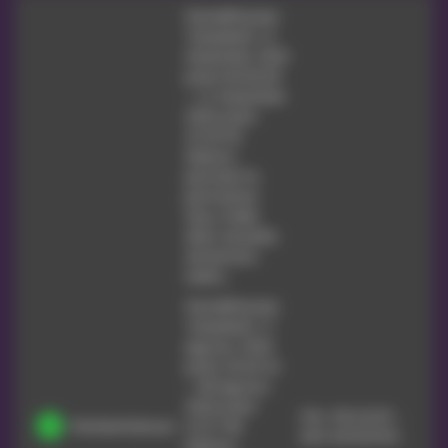
Pemeliharaan
Terjadwal: 12
Desember 2025
pukul 00.00.00
– 12 Desember
2026 pukul
23.59.59.
Selama
periode ini,
permainan
Opus tidak
akan tersedia
sementara
waktu.
Pemeliharaan
Terjadwal: 17
Agustus 2025
pukul 20.02.52
– 08 Agustus
2026 pukul
Min, 05/10/25 -
Pemberitahuan
23.57.58.
SEO AMSIONG
Selama