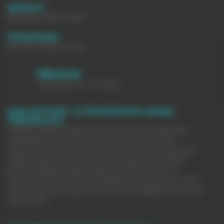
DEPOSIT
Rata-Rata Waktu 2 Menit
PENARIKAN
Rata-Rata Waktu 5 Menit
PRODUK
Keunggulan Situs MHTOGEL
JASA MHTOGEL 🚀 PENGIRIMAN ANGKA
TERPERCAYA
MHTOGEL dikenal sebagai layanan pengiriman angka yang
menghadirkan informasi Toto Macau secara cepat dan
terpercaya. Dengan sistem digital yang modern, setiap data
angka disajikan secara terstruktur sehingga memudahkan
pemain mengikuti perkembangan pasaran. Platform ini
dirancang untuk memberikan pengalaman yang praktis, stabil,
dan mudah diakses kapan saja oleh para penggemar permainan
angka online.