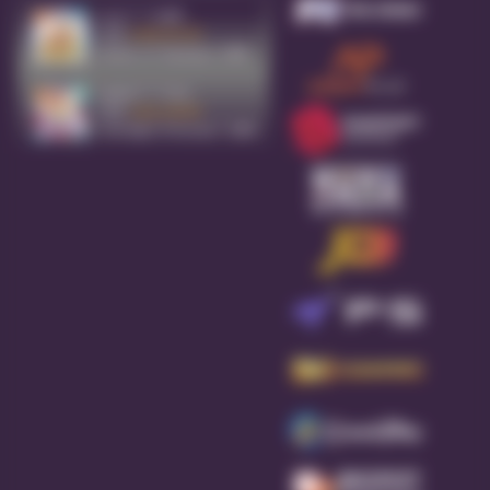
sury****ja88
IDR
6,456,231.00
Gates of Olympus 1000
wawa****oto
IDR
4,621,120.00
Starlight Princess™ 1000
wand****123
IDR
2,641,478.00
Starlight Princess 1000
romm****99
IDR
600,844.00
Starlight Princess™ 1000
ojha****o
IDR
6,964,828.00
Mahjong Wins 3 – Black
Scatter
mabu****1
IDR
5,804,774.00
Gates of Olympus
Super Scatter