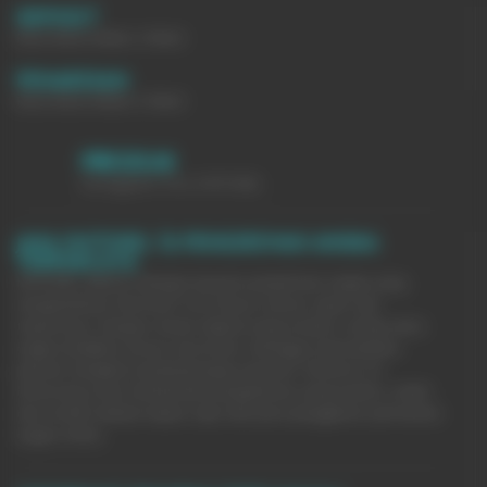
DEPOSIT
Rata-Rata Waktu 2 Menit
PENARIKAN
Rata-Rata Waktu 5 Menit
PRODUK
Keunggulan Situs MHTOGEL
JASA MHTOGEL 🚀 PENGIRIMAN ANGKA
TERPERCAYA
MHTOGEL dikenal sebagai layanan pengiriman angka yang
menghadirkan informasi Toto Macau secara cepat dan
terpercaya. Dengan sistem digital yang modern, setiap data
angka disajikan secara terstruktur sehingga memudahkan
pemain mengikuti perkembangan pasaran. Platform ini
dirancang untuk memberikan pengalaman yang praktis, stabil,
dan mudah diakses kapan saja oleh para penggemar permainan
angka online.