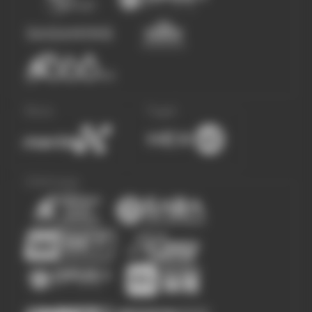
Race
Togel
Olahraga