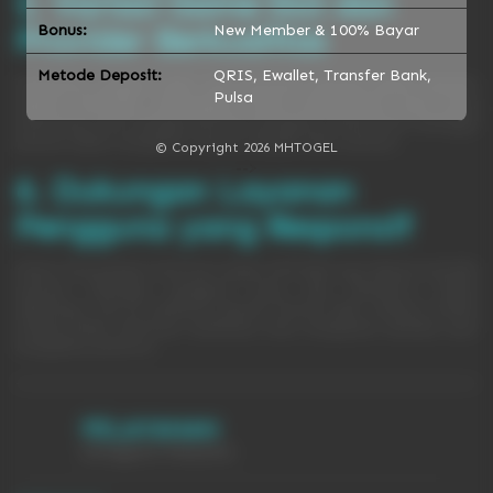
5. Variasi Game Slot dan
Bonus:
New Member & 100% Bayar
Provider Berkualitas
Metode Deposit:
QRIS, Ewallet, Transfer Bank,
Keamanan menjadi salah satu prioritas penting dalam layanan
Pulsa
digital. MHTOGEL menerapkan sistem perlindungan data yang
dirancang untuk menjaga aktivitas pengguna tetap aman, sehingga
pemain dapat mengakses layanan dengan lebih nyaman.
© Copyright 2026
MHTOGEL
-->
6. Dukungan Layanan
Pengguna yang Responsif
Selain menyediakan informasi angka, MHTOGEL juga dikenal memiliki
layanan dukungan pengguna yang siap membantu ketika
diperlukan. Hal ini membuat pemain merasa lebih terbantu ketika
membutuhkan informasi tambahan atau mengalami kendala saat
mengakses platform.
PELAYANAN
Keunggulan Pelayanan