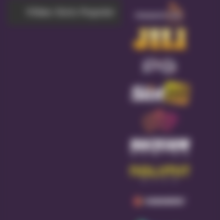
Video Slots Popular