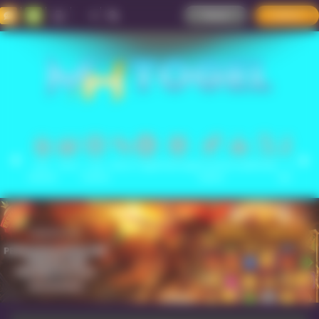
Masuk
Daftar
Hot
Slots
Live
Race
Togel
Olahraga
Crash
Arcade
Poker
E-
Co
Games
Casino
Game
Sports