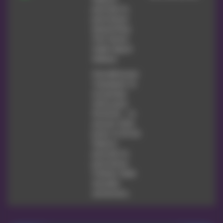
periode ini,
permainan
AdvantPlay
Mini Game
tidak dapat
diakses.
Pemeliharaan
Terjadwal: 01
November
2025 pukul
00.00.00 – 31
Januari 2026
pukul 23.59.00.
Selama
periode ini,
permainan
Fairbet tidak
tersedia
sementara.