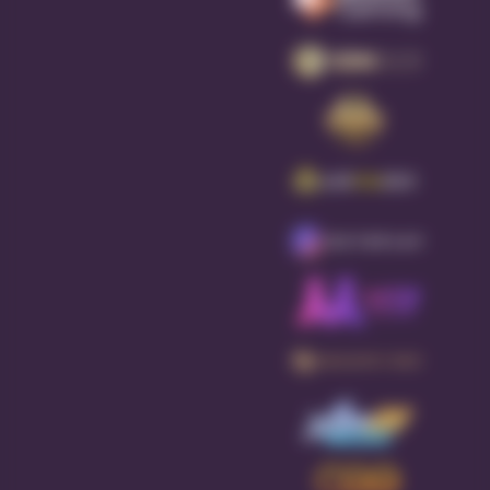
wahi****lk01
IDR
4,343,665.00
Starlight Princess™ 1000
wen1****94
IDR
3,413,778.00
Gates of Olympus
Super Scatter
rina****di
IDR
2,645,423.00
Gates of Olympus
Super Scatter
naru****10
IDR
1,253,521.00
Starlight Princess™ 1000