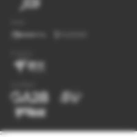
Poker
E-Sports
Cockfight
<----