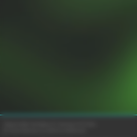
M
P
K
D
Responsible Gambling
Tentang MHTOGEL
Pusat Bantuan
Syarat & Ketentuan