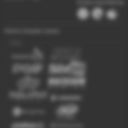
Browser yang Didukung:
Platform Penyedia Layanan
Slots