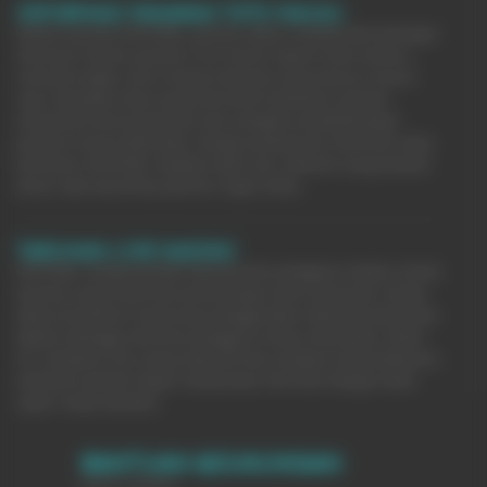
INFORMASI PASARAN TOTO MACAU
Melalui layanan MHTOGEL, pemain dapat memperoleh berbagai
informasi terkait pasaran Toto Macau seperti hasil terbaru,
statistik angka, serta riwayat keluaran yang disusun secara
rapi. Penyajian data yang informatif membantu pemain
memahami pola permainan dan mengikuti perkembangan
pasaran secara lebih jelas. Dengan pembaruan informasi yang
konsisten, MHTOGEL menjadi salah satu referensi yang banyak
dicari oleh komunitas pecinta togel online.
TARUHAN LIVE KASINO
MHTOGEL mengutamakan kenyamanan pengguna melalui sistem
layanan yang stabil dan perlindungan data yang baik. Setiap
akses ke platform dirancang menggunakan teknologi keamanan
digital sehingga aktivitas pengguna tetap terlindungi. Selain
itu, tampilan situs yang responsif dan navigasi yang sederhana
membuat pemain dapat menemukan informasi dengan lebih
cepat tanpa kendala.
BANTUAN &DUKUNGAN
Servis Lainnya