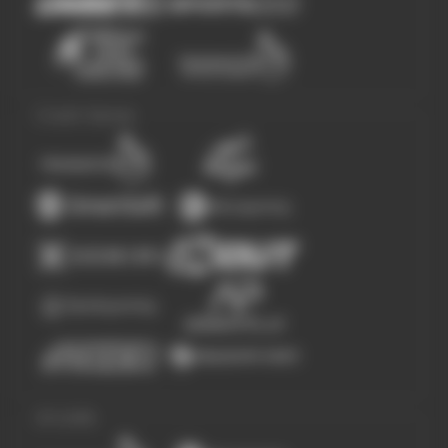
Crash Game
Arcade